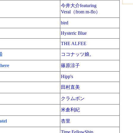
今井大介featuring
Veral（from m-flo）
bird
Hysteric Blue
THE ALFEE
船
ココナッツ娘。
here
篠原涼子
Hipp's
田村直美
クラムボン
米倉利紀
otel
杏里
Time FellowShip