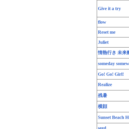
Give it a try
flow
Reset me
Juliet
情熱行き 未来
someday somew
Go! Go! Girl!
Realize
残暑
横顔
Sunset Beach H
seed