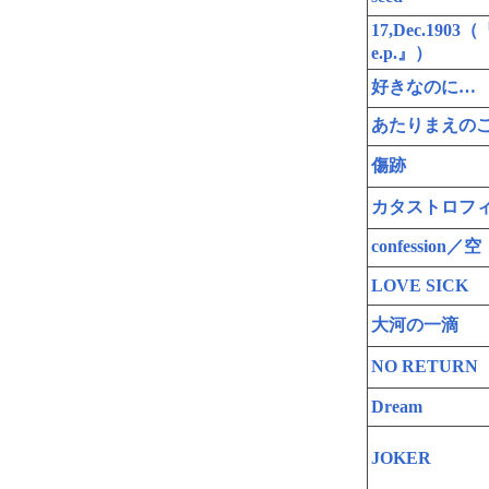
17,Dec.1903（『
e.p.』）
好きなのに…
あたりまえの
傷跡
カタストロフィ
confession／空
LOVE SICK
大河の一滴
NO RETURN
Dream
JOKER