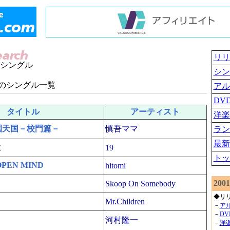
リリ
シングル
シン
のシングル一覧
アル
DV
タイトル
アーティスト
洋楽
園天国－校門篇－
慎吾ママ
ラン
最新
と
19
トッ
OPEN MIND
hitomi
200
Skoop On Somebody
◆リ
Mr.Children
－
ア
－
D
河村隆一
－
洋