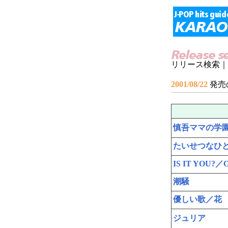
リリース検索｜
2001/08/22
発売
慎吾ママの学
たいせつなひ
IS IT YOU?／
潮騒
優しい歌／花
ジュリア