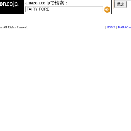
amazon.co.jpで検索：
 All Rights Reserved.
｜
HOME
｜
KARAO.