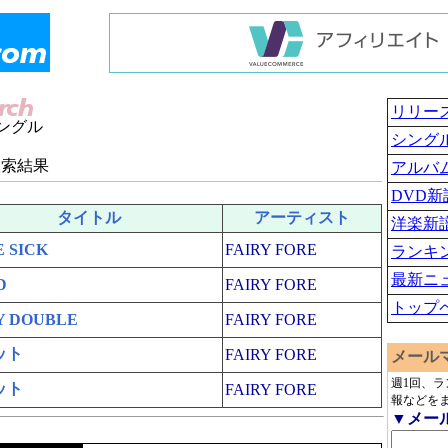
リリー
ングル
シング
検索結果
アルバ
DVD新
タイトル
アーティスト
洋楽新
 SICK
FAIRY FORE
ランキ
最新ニ
D
FAIRY FORE
トップ
Y DOUBLE
FAIRY FORE
ット
FAIRY FORE
メール
週1回、
ット
FAIRY FORE
報などを
▼メー