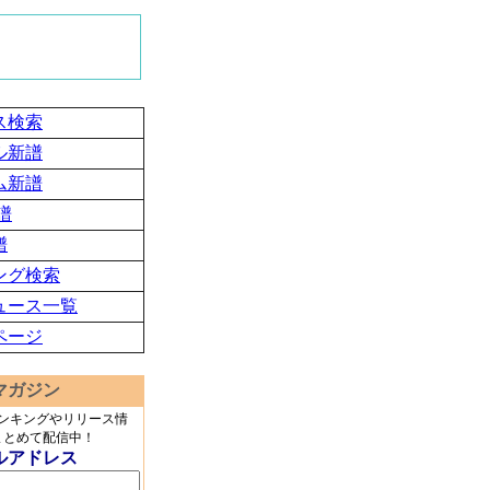
ス検索
ル新譜
ム新譜
譜
譜
ング検索
ュース一覧
ページ
マガジン
ランキングやリリース情
まとめて配信中！
ルアドレス