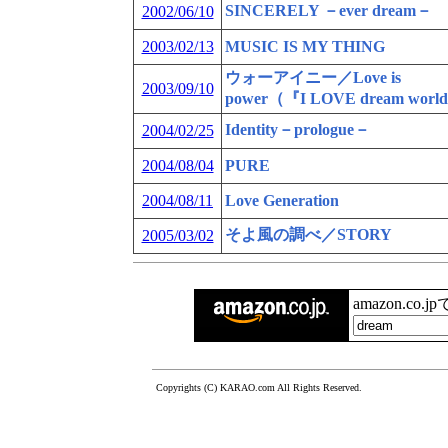
SINCERELY －ever dream－
2002/06/10
2003/02/13
MUSIC IS MY THING
ウォーアイニー／Love is
2003/09/10
power（『I LOVE dream wor
Identity－prologue－
2004/02/25
2004/08/04
PURE
2004/08/11
Love Generation
そよ風の調べ／STORY
2005/03/02
amazon.co.
Copyrights (C) KARAO.com All Rights Reserved.