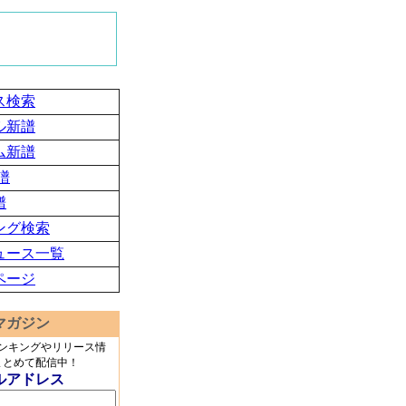
ス検索
ル新譜
ム新譜
譜
譜
ング検索
ュース一覧
ページ
マガジン
ランキングやリリース情
まとめて配信中！
ルアドレス