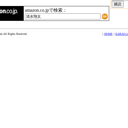
amazon.co.jpで検索：
 All Rights Reserved.
｜
HOME
｜
KARAO.