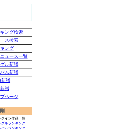
キング検索
ース検索
キング
ニュース一覧
グル新譜
バム新譜
D新譜
新譜
プページ
剛
ンクイン作品一覧
ングルランキング
ルバムランキング