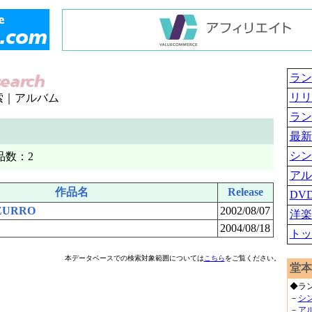
ラン
リリ
索｜アルバム
ラン
最新
シン
品数：2
アル
作品名
Release
DV
ZURRO
2002/08/07
洋楽
2004/08/18
トッ
本データベースでの検索対象範囲については
こちら
をご覧ください。
堂本
◆ラ
－
シ
－
ア