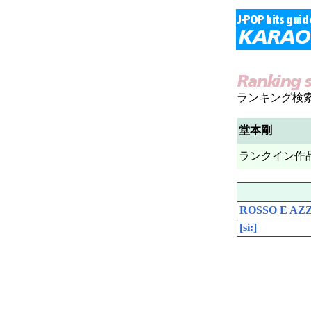
ランキング検
堂本剛
ランクイン作
ROSSO E AZ
[si:]