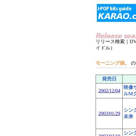
リリース検索｜D
イドル）
モーニング娘。
の
発売日
映像
2002/12/04
ルM
シング
2003/01/29
未来
シン