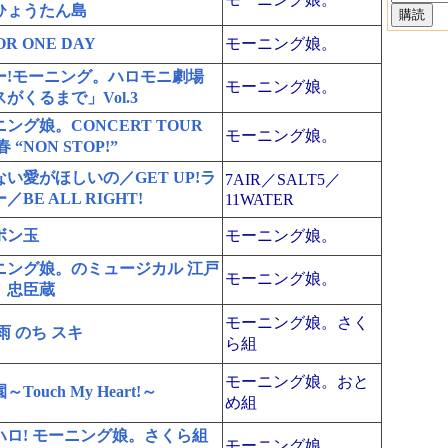
ひょうたん島
OR ONE DAY
モーニング娘。
ー!モーニング。ハロモニ劇場
モーニング娘。
がくるまで」Vol.3
ング娘。CONCERT TOUR
モーニング娘。
 春 “NON STOP!”
い愛がほしいの／GET UP!ラ
7AIR／SALT5／
／BE ALL RIGHT!
11WATER
ボン玉
モーニング娘。
ニング娘。のミュージカル 江戸
モーニング娘。
。忠臣蔵
モーニング娘。さく
雨 のち スキ
ら組
モーニング娘。おと
Touch My Heart!～
め組
ハロ! モーニング娘。さくら組
モーニング娘。