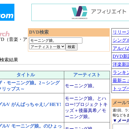
DVD検索
リリー
VD（音楽・ア
シング
アルバ
DVD新
検索結果
洋楽新
ランキ
タイトル
アーティスト
最新ニ
ザ・モーニング娘。2～シング
モーニング娘。
トップ
クリップス～
モーニング娘。とハ
メール
ルV がんばっちゃえ!／HEY!
ロー!プロジェクトキ
ッズ＋後藤真希／モ
週1回、
報などを
ーニング娘。
▼メー
グルV モーニング娘。のひょっ
モーニング娘。