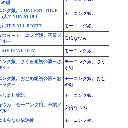
とめ組
ング娘。CONCERT TOUR
モーニング娘。
 15人でNON STOP!
ばIT'S ALL RIGHT
モーニング娘。
なつみ～モーニング娘。卒業メ
安倍なつみ
アル～
MY DEAR BOY～
モーニング娘。
ニング娘。さくら組初公演～さ
モーニング娘。さく
咲く～
ら組
ニング娘。おとめ組初公演～お
モーニング娘。おと
チック～
め組
かしまし物語
モーニング娘。
なつみ～モーニング娘。卒業メ
安倍なつみ
アル～
止まらない放課後
モーニング娘。