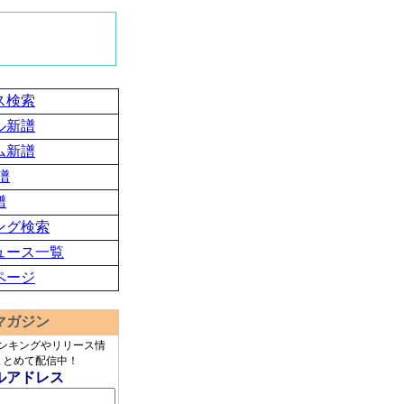
ス検索
ル新譜
ム新譜
譜
譜
ング検索
ュース一覧
ページ
マガジン
ランキングやリリース情
まとめて配信中！
ルアドレス