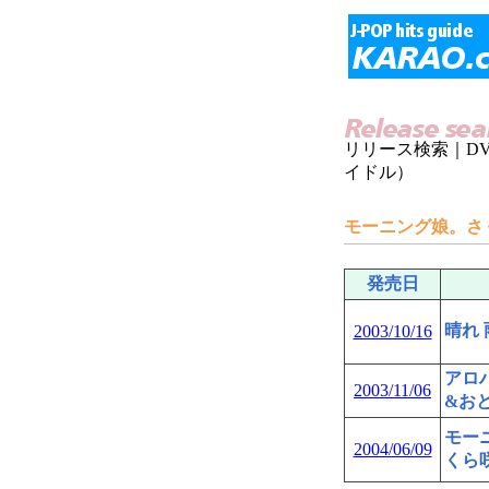
リリース検索｜D
イドル）
モーニング娘。さ
発売日
晴れ 
2003/10/16
アロ
2003/11/06
&お
モー
2004/06/09
くら