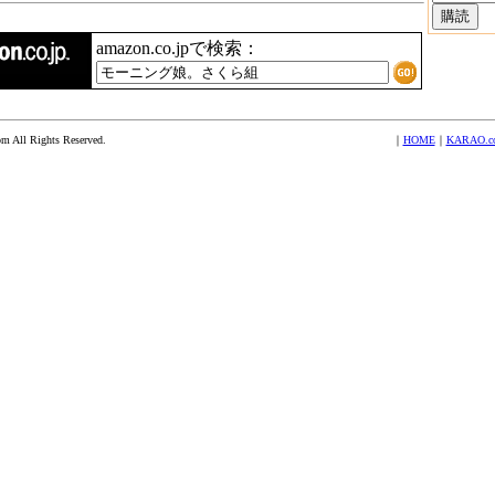
amazon.co.jpで検索：
 All Rights Reserved.
｜
HOME
｜
KARAO.