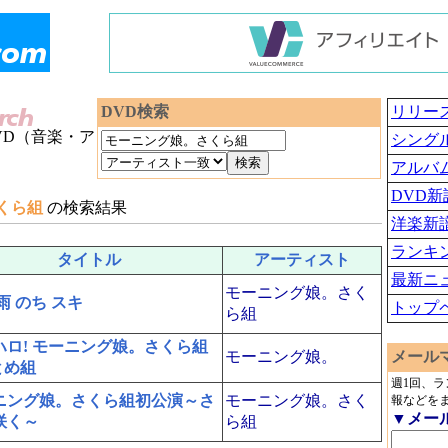
DVD検索
リリー
VD（音楽・ア
シング
アルバ
DVD新
くら組
の検索結果
洋楽新
ランキ
タイトル
アーティスト
最新ニ
モーニング娘。さく
雨 のち スキ
トップ
ら組
ハロ! モーニング娘。さくら組
モーニング娘。
メール
とめ組
週1回、
ニング娘。さくら組初公演～さ
モーニング娘。さく
報などを
▼メー
咲く～
ら組