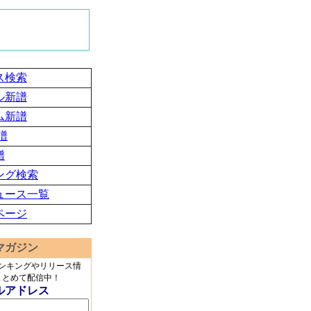
ス検索
ル新譜
ム新譜
譜
譜
ング検索
ュース一覧
ページ
マガジン
ランキングやリリース情
まとめて配信中！
ルアドレス