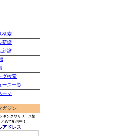
ス検索
ル新譜
ム新譜
譜
譜
ング検索
ュース一覧
ページ
マガジン
ランキングやリリース情
まとめて配信中！
ルアドレス