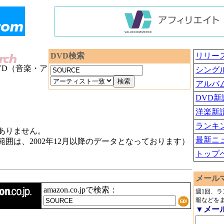
DVD検索
リリー
VD（音楽・ア
シング
アルバ
DVD新
洋楽新
ランキ
ありません。
最新ニ
囲は、2002年12月以降のデータとなっております）
トップ
メール
amazon.co.jpで検索：
週1回、
報などを
▼メー