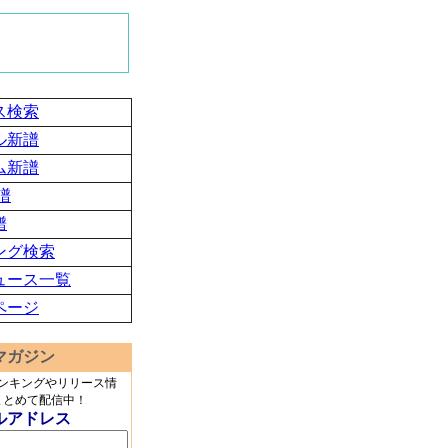
ス検索
ル新譜
ム新譜
譜
譜
ング検索
ュース一覧
ページ
マガジン
ランキングやリリース情
まとめて配信中！
ルアドレス