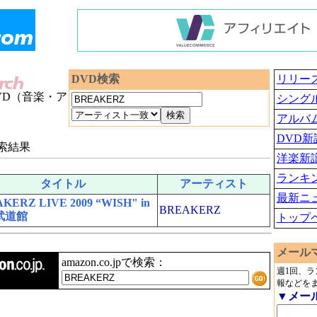
DVD検索
リリー
VD（音楽・ア
シング
アルバ
DVD新
索結果
洋楽新
ランキ
タイトル
アーティスト
最新ニ
KERZ LIVE 2009 “WISH" in
BREAKERZ
武道館
トップ
メール
amazon.co.jpで検索：
週1回、
報などを
▼メー