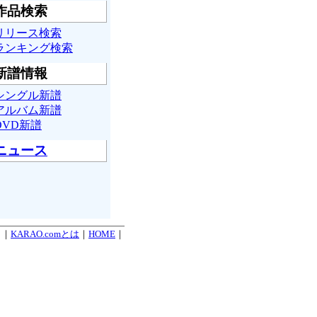
作品検索
リリース検索
ランキング検索
新譜情報
シングル新譜
アルバム新譜
DVD新譜
ニュース
. ｜
KARAO.comとは
｜
HOME
｜