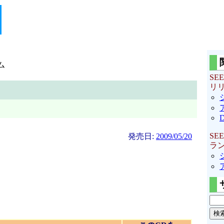
ム
SE
リ
SE
発売日:
2009/05/20
ラ