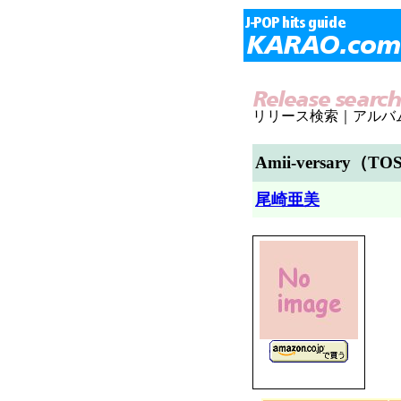
リリース検索｜アルバ
Amii-versary（T
尾崎亜美