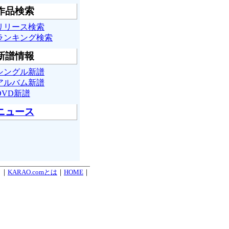
作品検索
リリース検索
ランキング検索
新譜情報
シングル新譜
アルバム新譜
DVD新譜
ニュース
. ｜
KARAO.comとは
｜
HOME
｜