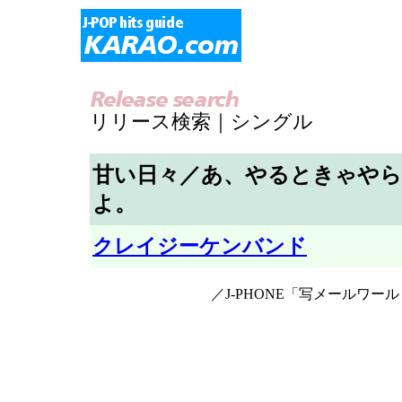
リリース検索｜シングル
甘い日々／あ、やるときゃや
よ。
クレイジーケンバンド
／J-PHONE「写メールワー