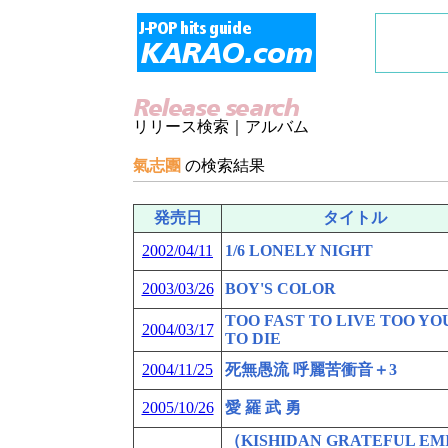
リリース検索｜アルバム
氣志團
の検索結果
発売日
タイトル
2002/04/11
1/6 LONELY NIGHT
2003/03/26
BOY'S COLOR
TOO FAST TO LIVE TOO Y
2004/03/17
TO DIE
2004/11/25
死無愚流 呼麗苦衝音＋3
2005/10/26
愛 羅 武 勇
（KISHIDAN GRATEFUL EM