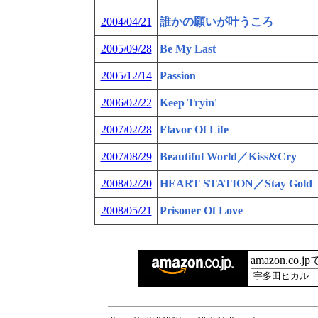
2004/04/21
誰かの願いが叶うころ
2005/09/28
Be My Last
2005/12/14
Passion
2006/02/22
Keep Tryin'
2007/02/28
Flavor Of Life
2007/08/29
Beautiful World／Kiss&Cry
2008/02/20
HEART STATION／Stay Gold
2008/05/21
Prisoner Of Love
amazon.co.