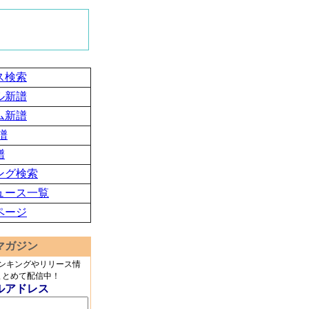
ス検索
ル新譜
ム新譜
譜
譜
ング検索
ュース一覧
ページ
マガジン
ランキングやリリース情
まとめて配信中！
ルアドレス