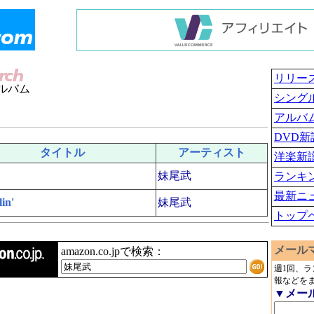
リリー
ルバム
シング
アルバ
DVD新
タイトル
アーティスト
洋楽新
妹尾武
ランキ
最新ニ
in'
妹尾武
トップ
メール
amazon.co.jpで検索：
週1回、
報などを
▼メー