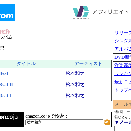
リリー
ルバム
シング
果
アルバ
DVD新
タイトル
アーティスト
洋楽新
 Beat
松本和之
ランキ
最新ニ
Beat II
松本和之
トップ
松本和之
Beat Ⅱ
メール
週1回、
amazon.co.jpで検索：
報などを
▼メー