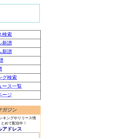
ス検索
ル新譜
ム新譜
譜
譜
ング検索
ュース一覧
ページ
マガジン
ランキングやリリース情
まとめて配信中！
ルアドレス