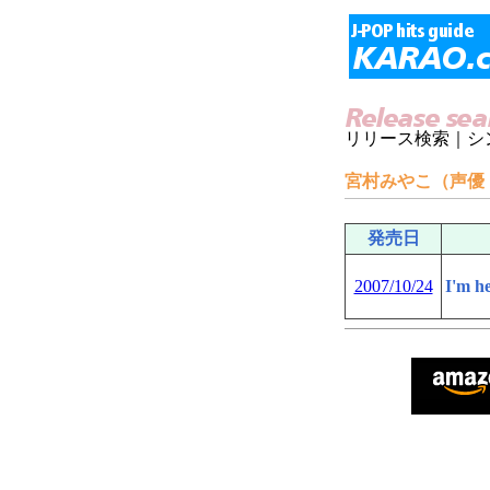
リリース検索｜シ
宮村みやこ（声優
発売日
2007/10/24
I'm h