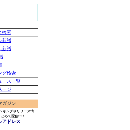
ス検索
ル新譜
ム新譜
譜
譜
ング検索
ュース一覧
ページ
マガジン
ランキングやリリース情
まとめて配信中！
ルアドレス