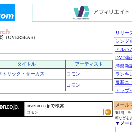
リリー
（OVERSEAS）
シング
アルバ
DVD新
タイトル
アーティスト
洋楽新
クトリック・サーカス
コモン
ランキ
最新ニ
コモン
トップ
メール
amazon.co.jpで検索：
週1回、
報などを
▼メー