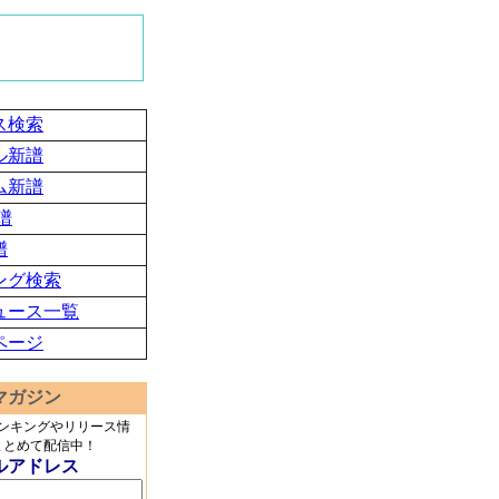
ス検索
ル新譜
ム新譜
譜
譜
ング検索
ュース一覧
ページ
マガジン
ランキングやリリース情
まとめて配信中！
ルアドレス