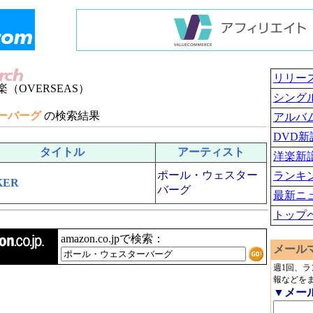
リリー
（OVERSEAS）
シング
ーバーグ
の検索結果
アルバ
DVD新
タイトル
アーティスト
洋楽新
ポール・ウェスター
ランキ
KER
バーグ
最新ニ
トップ
amazon.co.jpで検索：
メール
週1回、
報などを
▼メー