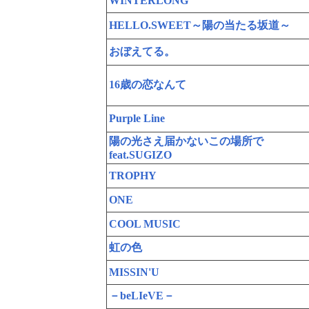
WINTERLONG
HELLO.SWEET～陽の当たる坂道～
おぼえてる。
16歳の恋なんて
Purple Line
陽の光さえ届かないこの場所で
feat.SUGIZO
TROPHY
ONE
COOL MUSIC
虹の色
MISSIN'U
－beLIeVE－