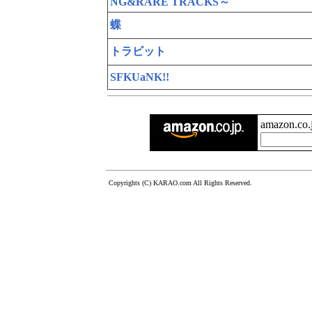
NG&RARE TRACKS～
蝶
トラビット
SFKUaNK!!
amazon.c
Copyrights (C) KARAO.com All Rights Reserved.