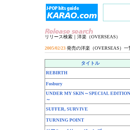
リリース検索｜洋楽（OVERSEAS）
2005/02/23
発売の洋楽（OVERSEAS）一
タイトル
REBIRTH
Fosbury
UNDER MY SKIN～SPECIAL EDITIO
～
SUFFER, SURVIVE
TURNING POINT