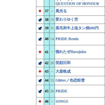
QUESTION OF HONOUR
37
－
風光る
変わりゆく空
38
19
39
31
黒毛和牛上塩タン焼680円
40
14
PRIDE Remix
－
惚れたぜHarajuku
41
笑顔日和
42
28
43
－
大器晩成
44
33
Glitter／色恋粉雪
45
36
PRIDE
－
46
SONGS