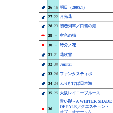
26
16
明日（2005.1）
月光花
27
22
28
23
初恋列車／口笛の港
29
－
空色の猫
30
－
時分ノ花
31
21
花吹雪
32
30
Jupiter
33
26
ファンタスティポ
34
24
ふりむけば日本海
35
25
大阪レイニーブルース
青い影～A WHITER SHADE
OF PALE／クエスチョン・
36
－
オブ・オナー～A