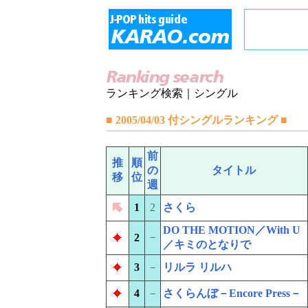
ランキング検索｜シングル
■ 2005/04/03 付シングルランキング ■
前
推
順
の
タイトル
移
位
週
1
2
さくら
DO THE MOTION／With U
－
2
／キミのとなりで
3
－
リルラ リルハ
4
－
さくらんぼ－Encore Press－