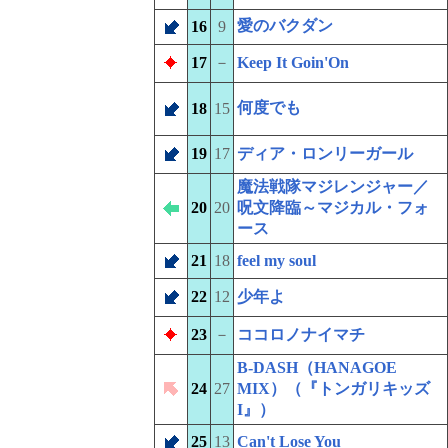
愛のバクダン
16
9
17
－
Keep It Goin'On
何度でも
18
15
19
17
ディア・ロンリーガール
魔法戦隊マジレンジャー／
20
20
呪文降臨～マジカル・フォ
ース
21
18
feel my soul
22
12
少年よ
23
－
ココロノナイマチ
B-DASH（HANAGOE
24
27
MIX）（『トンガリキッズ
I』）
25
13
Can't Lose You