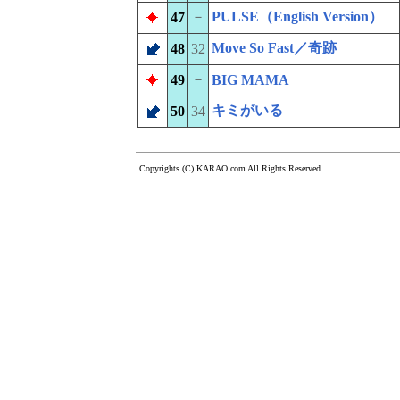
－
PULSE（English Version）
47
Move So Fast／奇跡
48
32
－
49
BIG MAMA
キミがいる
50
34
Copyrights (C) KARAO.com All Rights Reserved.