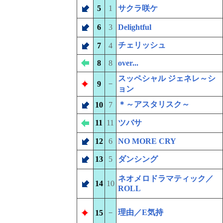
5
1
サクラ咲ケ
6
3
Delightful
チェリッシュ
7
4
8
8
over...
スッペシャル ジェネレ～シ
－
9
ョン
＊～アスタリスク～
10
7
11
11
ツバサ
12
6
NO MORE CRY
13
5
ダンシング
ネオメロドラマティック／
14
10
ROLL
－
理由／E気持
15