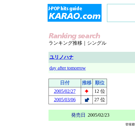
ランキング推移｜シングル
ユリノハナ
day after tomorrow
日付
推移
順位
2005/02/27
12 位
2005/03/06
27 位
発売日
2005/02/23
登場週