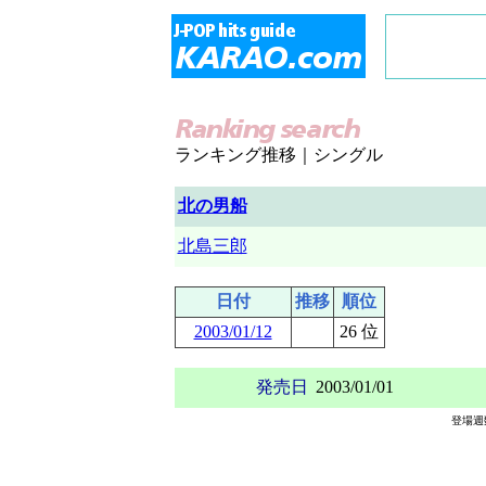
ランキング推移｜シングル
北の男船
北島三郎
日付
推移
順位
2003/01/12
26 位
発売日
2003/01/01
登場週