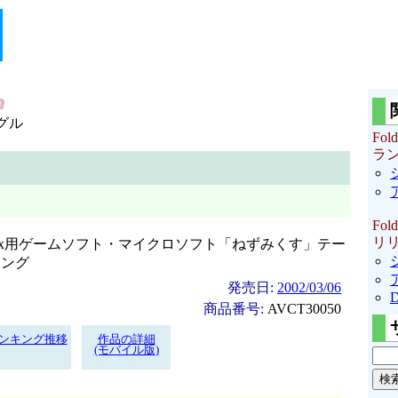
グル
Fold
ラ
Fold
リ
ox用ゲームソフト・マイクロソフト「ねずみくす」テー
ソング
発売日:
2002/03/06
商品番号:
AVCT30050
ンキング推移
作品の詳細
(モバイル版)