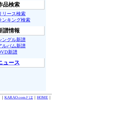
作品検索
リリース検索
ランキング検索
新譜情報
シングル新譜
アルバム新譜
DVD新譜
ニュース
. ｜
KARAO.comとは
｜
HOME
｜