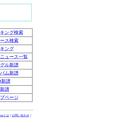
キング検索
ース検索
キング
ニュース一覧
グル新譜
バム新譜
D新譜
新譜
プページ
comとは
｜
お問い合わせ
｜