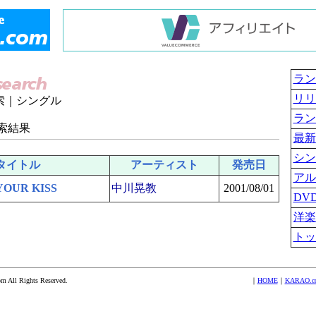
ラン
リリ
索｜シングル
ラン
索結果
最新
シン
タイトル
アーティスト
発売日
アル
YOUR KISS
中川晃教
2001/08/01
DV
洋楽
トッ
 All Rights Reserved.
｜
HOME
｜
KARAO.