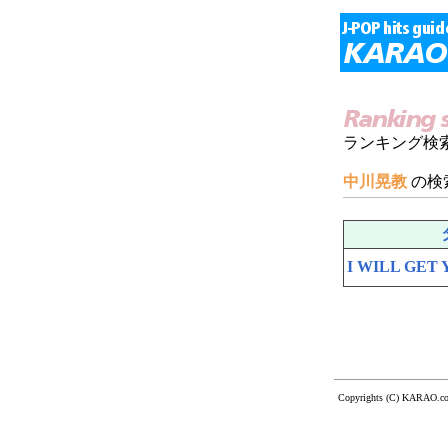
ランキング検
中川晃教
の検
I WILL GET 
Copyrights (C) KARAO.com