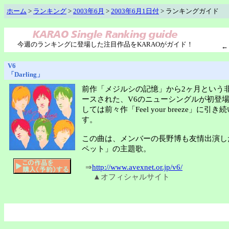
ホーム
>
ランキング
>
2003年6月
>
2003年6月1日付
> ランキングガイド
今週のランキングに登場した注目作品をKARAOがガイド！
V6
「Darling」
前作「メジルシの記憶」から2ヶ月という
ースされた、V6のニューシングルが初登
しては前々作「Feel your breeze」に
す。
この曲は、メンバーの長野博も友情出演し
ペット」の主題歌。
⇒
http://www.avexnet.or.jp/v6/
▲オフィシャルサイト